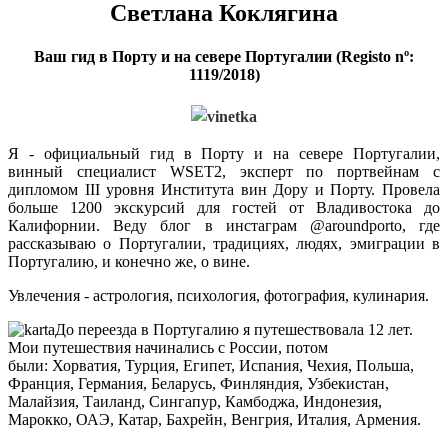
Светлана Коклягина
Ваш гид в Порту и на севере Португалии (Registo nº:
1119/2018)
Я - официальный гид в Порту и на севере Португалии,
винный специалист WSET2, эксперт по портвейнам с
дипломом III уровня Института вин Дору и Порту. Провела
больше 1200 экскурсий для гостей от Владивостока до
Калифорнии. Веду блог в инстаграм @aroundporto, где
рассказываю о Португалии, традициях, людях, эмиграции в
Португалию, и конечно же, о вине.
Увлечения - астрология, психология, фотография, кулинария.
До переезда в Португалию я путешествовала 12 лет.
Мои путешествия начинались с России, потом
были: Хорватия, Турция, Египет, Испания, Чехия, Польша,
Франция, Германия, Беларусь, Финляндия, Узбекистан,
Малайзия, Таиланд, Сингапур, Камбоджа, Индонезия,
Марокко, ОАЭ, Катар, Бахрейн, Венгрия, Италия, Армения.