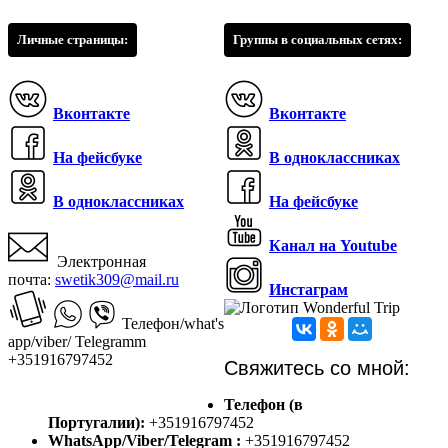
Личные страницы:
Группы в социальных сетях:
Вконтакте
Вконтакте
На фейсбуке
В одноклассниках
В одноклассниках
На фейсбуке
Канал на Youtube
Электронная
почта:
swetik309@mail.ru
Инстаграм
Телефон/what's
app/viber/ Telegramm
+351916797452
Свяжитесь со мной:
Телефон (в
Португалии):
+351916797452
WhatsApp/Viber/Telegram :
+351916797452